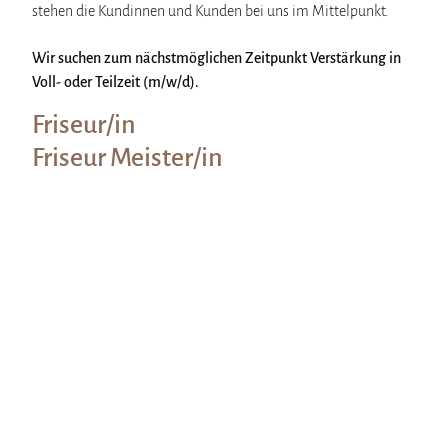
stehen die Kundinnen und Kunden bei uns im Mittelpunkt.
Wir sorgen für ein
Wir suchen zum nächstmöglichen Zeitpunkt Verstärkung in
professionelles
Voll- oder Teilzeit (m/w/d).
Friseur/in
Styling Ihrer Haare
Friseur Meister/in
Willkommen im Salon HairStyle.
Auf 130 qm sorgen wir in unserem klimatisierten Salon
für Ihre Zufriedenheit.
Unser Stil und Konzept sind geprägt von Genauigkeit,
exakten Schnitten und fließenden Übergängen. Mit
unserer Kreativität und unseren ehrlichen,
fachmännischen, und stilistischen Fähigkeiten stylen wir
Ihre Haare ganz individuell. Dabei kommen nur